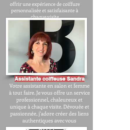
offrir une expérience de coiffure
personnalisée et satisfaisante à
chaque visite
Assistante coiffeuse Sandra
Votre assistante en salon et femme
à tout faire. Je vous offre un service
professionnel, chaleureux et
unique à chaque visite. Dévouée et
passionnée, j'adore créer des liens
authentiques avec vous