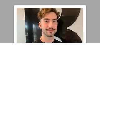
Assistant Aprentie en coiffure
Félix
Toujours à l'écoute des clients,
j'aime créé des liens loyaux tout au
long des années avec vous,
partageant les moments les plus
mémorables de leur vie. Je
m'engage à offrir un service
exceptionnel à chaque visite.