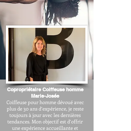
Copropriétaire Coiffeuse homme
Marie-Josée
Coiffeuse pour homme dévoué avec
plus de 30 ans d’expérience, je reste
toujours à jour avec les dernières
tendances. Mon objectif est d’offrir
une expérience accueillante et