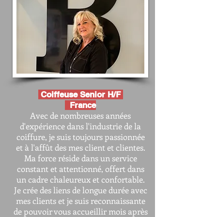
Coiffeuse Senior H/F
France
Avec de nombreuses années
d'expérience dans l'industrie de la
coiffure, je suis toujours passionnée
et à l'affût des mes client et clientes.
Ma force réside dans un service
constant et attentionné, offert dans
un cadre chaleureux et confortable.
Je crée des liens de longue durée avec
mes clients et je suis reconnaissante
de pouvoir vous accueillir mois après