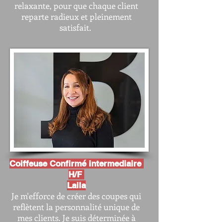
relaxante, pour que chaque client
reparte radieux et pleinement
satisfait.
Coiffeuse Confirmé intermediaire
H/F
Laila
Je m'efforce de créer des coupes qui
reflètent la personnalité unique de
mes clients. Je suis déterminée à